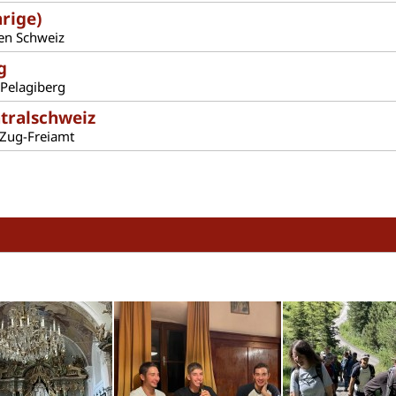
rige)
en Schweiz
g
.Pelagiberg
ntralschweiz
 Zug-Freiamt